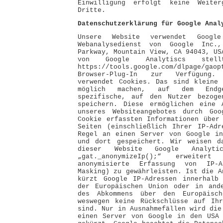
Einwilligung erfolgt keine Weite
Dritte.
Datenschutzerklärung für Google Anal
Unsere Website verwendet Google
Webanalysedienst von Google Inc.,
Parkway, Mountain View, CA 94043, US
von Google Analytiscs stel
https://tools.google.com/dlpage/
Browser-Plug-In zur Verfügung.
verwendet Cookies. Das sind kleine 
möglich machen, auf dem Endg
spezifische, auf den Nutzer bezoge
speichern. Diese ermöglichen eine 
unseres Websiteangebotes durch Go
Cookie erfassten Informationen über
Seiten (einschließlich Ihrer IP-Adr
Regel an einen Server von Google in
und dort gespeichert. Wir weisen d
dieser Website Google Analy
„gat._anonymizeIp();“ erweite
anonymisierte Erfassung von IP-
Masking) zu gewährleisten. Ist die A
kürzt Google IP-Adressen innerhalb 
der Europäischen Union oder in ande
des Abkommens über den Europäisch
weswegen keine Rückschlüsse auf Ihr
sind. Nur in Ausnahmefällen wird die
einen Server von Google in den USA 