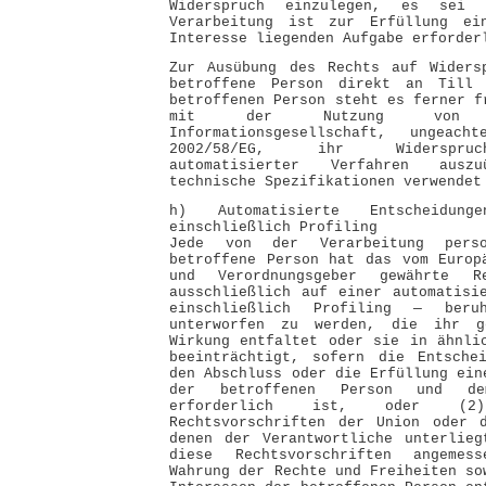
Widerspruch einzulegen, es sei 
Verarbeitung ist zur Erfüllung ei
Interesse liegenden Aufgabe erforder
Zur Ausübung des Rechts auf Widers
betroffene Person direkt an Till 
betroffenen Person steht es ferner f
mit der Nutzung von 
Informationsgesellschaft, ungeach
2002/58/EG, ihr Widerspruc
automatisierter Verfahren aus
technische Spezifikationen verwendet
h) Automatisierte Entscheidun
einschließlich Profiling
Jede von der Verarbeitung perso
betroffene Person hat das vom Europ
und Verordnungsgeber gewährte R
ausschließlich auf einer automatisi
einschließlich Profiling — beruh
unterworfen zu werden, die ihr ge
Wirkung entfaltet oder sie in ähnli
beeinträchtigt, sofern die Entsche
den Abschluss oder die Erfüllung ein
der betroffenen Person und dem
erforderlich ist, oder (2
Rechtsvorschriften der Union oder d
denen der Verantwortliche unterlieg
diese Rechtsvorschriften angemes
Wahrung der Rechte und Freiheiten so