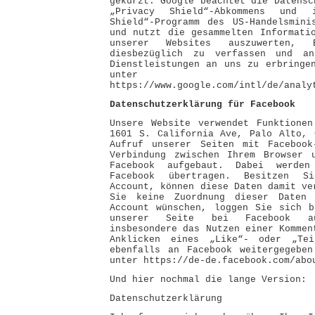
gekürzt. Google beachtet die Datensc
„Privacy Shield“-Abkommens und 
Shield“-Programm des US-Handelsmini
und nutzt die gesammelten Informati
unserer Websites auszuwerten,
diesbezüglich zu verfassen und an
Dienstleistungen an uns zu erbringe
unter
https://www.google.com/intl/de/analy
Datenschutzerklärung für Facebook
Unsere Website verwendet Funktionen
1601 S. California Ave, Palo Alto, 
Aufruf unserer Seiten mit Facebook
Verbindung zwischen Ihrem Browser 
Facebook aufgebaut. Dabei werde
Facebook übertragen. Besitzen S
Account, können diese Daten damit ve
Sie keine Zuordnung dieser Daten 
Account wünschen, loggen Sie sich b
unserer Seite bei Facebook au
insbesondere das Nutzen einer Kommen
Anklicken eines „Like“- oder „Tei
ebenfalls an Facebook weitergegeben
unter https://de-de.facebook.com/abo
Und hier nochmal die lange Version:
Datenschutzerklärung