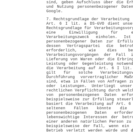
sind, geben Aufschluss über die Erh
und Nutzung personenbezogener Date
Google.
7. Rechtsgrundlage der Verarbeitung
Art. 6 I lit. a DS-GVO dient unse
Rechtsgrundlage für Verarbeitungsvor
eine Einwilligung für ei
Verarbeitungszweck einholen. Is
personenbezogener Daten zur Erfüll
dessen Vertragspartei die betro
erforderlich, wie dies bei
Verarbeitungsvorgängen der Fall
Lieferung von Waren oder die Erbrin
Leistung oder Gegenleistung notwen
die Verarbeitung auf Art. 6 I lit.
gilt für solche Verarbeitungs
Durchführung vorvertraglicher Maß
sind, etwa in Fällen von Anfragen z
oder Leistungen. Unterliegt unser
rechtlichen Verpflichtung durch welc
von personenbezogenen Daten erfo
beispielsweise zur Erfüllung steuer
basiert die Verarbeitung auf Art. 6
seltenen Fällen könnte die 
personenbezogenen Daten erford
lebenswichtige Interessen der betr
einer anderen natürlichen Person zu
beispielsweise der Fall, wenn ein 
Betrieb verletzt werden würde und d