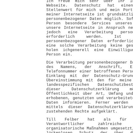
Ich freue mich sehr über Ihr In
Webseite. Datenschutz hat eine
Stellenwert für mich und mein Port
meiner Internetseite ist grundsätzl
personenbezogener Daten möglich. So
Person besondere Services unseres
unsere Internetseite in Anspruch ne
jedoch eine Verarbeitung person
erforderlich werden. Ist d
personenbezogener Daten erforderl
eine solche Verarbeitung keine ges
holen ichgenerell eine Einwilligu
Person ein.
Die Verarbeitung personenbezogener D
des Namens, der Anschrift, E-
Telefonnummer einer betroffenen Pers
Einklang mit der Datenschutz-Grun
Übereinstimmung mit den für meine
landesspezifischen Datenschutzbes
dieser Datenschutzerklärung
Öffentlichkeit über Art, Umfang un
erhobenen, genutzten und verarbeitet
Daten informieren. Ferner werden 
mittels dieser Datenschutzerklär
zustehenden Rechte aufgeklärt.
Till Felber hat als für d
Verantwortlicher zahlreiche
organisatorische Maßnahmen umgesetzt
lückenlosen Schutz der über di