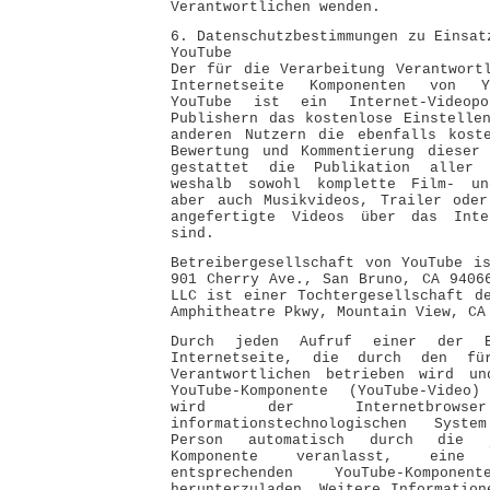
Verantwortlichen wenden.
6. Datenschutzbestimmungen zu Einsat
YouTube
Der für die Verarbeitung Verantwort
Internetseite Komponenten von Y
YouTube ist ein Internet-Videop
Publishern das kostenlose Einstelle
anderen Nutzern die ebenfalls koste
Bewertung und Kommentierung dieser 
gestattet die Publikation aller
weshalb sowohl komplette Film- un
aber auch Musikvideos, Trailer oder
angefertigte Videos über das Inte
sind.
Betreibergesellschaft von YouTube i
901 Cherry Ave., San Bruno, CA 9406
LLC ist einer Tochtergesellschaft d
Amphitheatre Pkwy, Mountain View, CA
Durch jeden Aufruf einer der Ei
Internetseite, die durch den fü
Verantwortlichen betrieben wird u
YouTube-Komponente (YouTube-Video
wird der Internetbro
informationstechnologischen Syst
Person automatisch durch die j
Komponente veranlasst, eine
entsprechenden YouTube-Kompon
herunterzuladen. Weitere Information