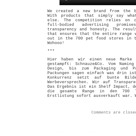
We created a new brand from the b
With products that simply say wha
else. The competition relies on c
full-bodied advertising promi
transparency and honesty. The resul
that ensures that the entire range 
out in the 700 pet food stores in t
Wohooo!
***
Hier haben wir einen neue Marke 
gestampft: Schnauze&Co. Vom Naming
Design, bis zum Packaging und P
Packungen sagen einfach was drin is
Konkurrenz setzt auf bunte Bild
Werbeversprechen. Wir auf Transpare
Das Ergebnis ist ein Shelf Impact, d
die gesamte Range in den 700 Ti
Erstlistung sofort ausverkauft war. 
Comments are close