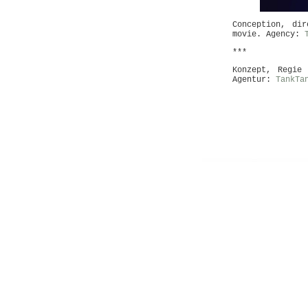
Conception, di
movie. Agency:
***
Konzept, Regie
Agentur:
TankTa