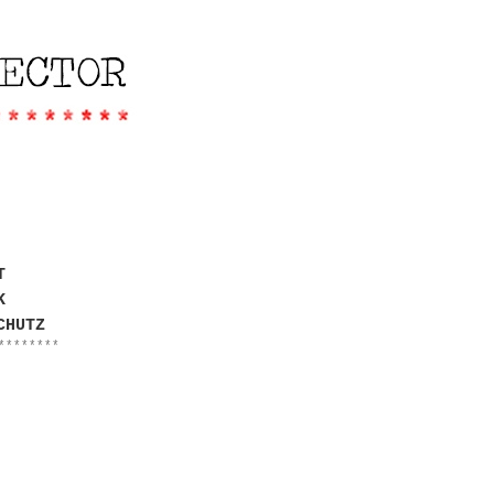
T
K
CHUTZ
********